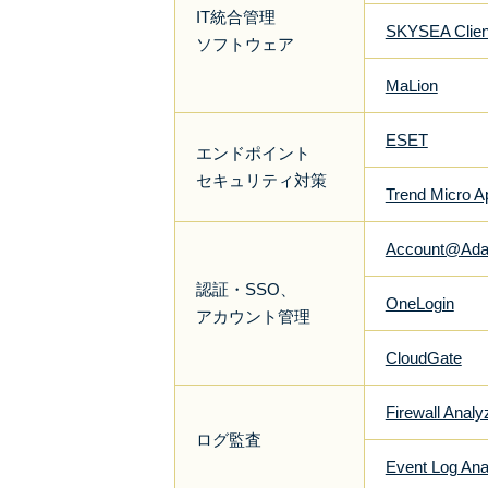
IT統合管理
SKYSEA Clien
ソフトウェア
MaLion
ESET
エンドポイント
セキュリティ対策
Trend Micro 
Account@Ada
認証・SSO、
OneLogin
アカウント管理
CloudGate
Firewall Anal
ログ監査
Event Log Ana