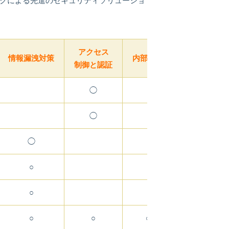
クによる先進のセキュリティソリューショ
アクセス
情報資産の
情報漏洩対策
内部統制
制御と認証
管理と消失対
◯
◯
◯
○
○
○
○
○
○