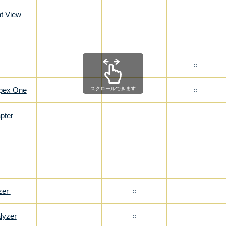
t View
○
Apex One
スクロールできます
○
pter
yzer
○
lyzer
○