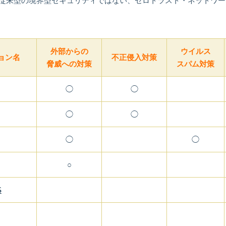
従来型の境界型セキュリティではない、ゼロトラスト・ネットワー
外部からの
ウイルス
ョン名
不正侵入対策
脅威への対策
スパム対策
◯
◯
◯
◯
◯
◯
○
S